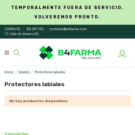
TEMPORALMENTE FUERA DE SERVICIO.
VOLVEREMOS PRONTO.
CONTACTO
722 297 753
contacto@b4farma.com
Lista de deseos (
0
)
Inicio
Solares
Protectores labiales
Protectores labiales
No hay productos disponibles
Categorías