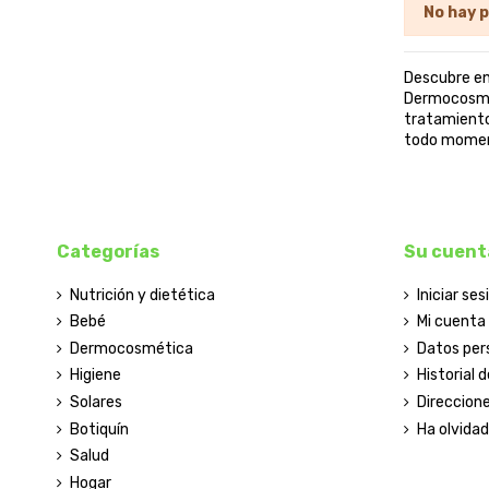
No hay 
Descubre en
Dermocosmét
tratamiento
todo moment
Categorías
Su cuent
Nutrición y dietética
Iniciar ses
Bebé
Mi cuenta
Dermocosmética
Datos per
Higiene
Historial 
Solares
Direccion
Botiquín
Ha olvida
Salud
Hogar