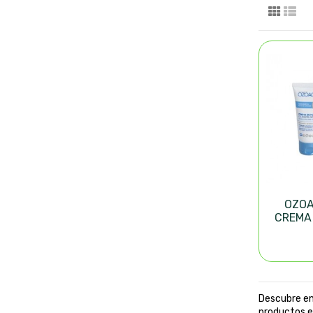
OZOA
CREMA
OZO
Descubre en
productos e