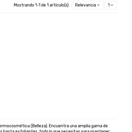
Mostrando 1-1 de 1 artículo(s)
Relevancia
1
Dermocosmética (Belleza). Encuentra una amplia gama de
s hasta exfoliantes, todo lo que necesitas para mantener