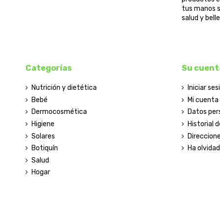
tus manos s
salud y bel
Categorías
Su cuent
Nutrición y dietética
Iniciar ses
Bebé
Mi cuenta
Dermocosmética
Datos per
Higiene
Historial 
Solares
Direccion
Botiquín
Ha olvida
Salud
Hogar