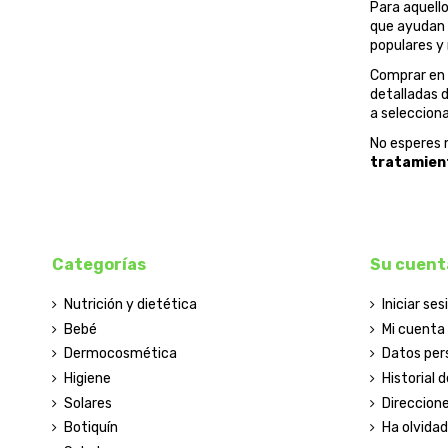
Para aquell
que ayudan 
populares y
Comprar en
detalladas 
a seleccion
No esperes m
tratamient
Categorías
Su cuent
Nutrición y dietética
Iniciar ses
Bebé
Mi cuenta
Dermocosmética
Datos per
Higiene
Historial 
Solares
Direccion
Botiquín
Ha olvida