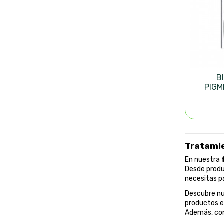
B
PIGM
CARE 
Tratamie
En nuestra
Desde produc
necesitas p
Descubre nu
productos es
Además, con