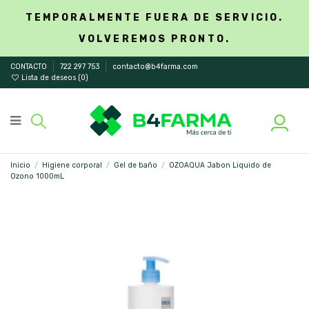
TEMPORALMENTE FUERA DE SERVICIO.
VOLVEREMOS PRONTO.
CONTACTO
722 297 753
contacto@b4farma.com
Lista de deseos (
0
)
Inicio
Higiene corporal
Gel de baño
OZOAQUA Jabon Liquido de
Ozono 1000mL