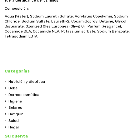
fuera del alcance de los niños.
Composición:
Aqua (Water), Sodium Laureth Sulfate, Acrylates Copolymer, Sodium
Chloride, Sodium Sulfate, Laureth-2, Cocamidoproyl Betaine, Glycol
Distearate, Ozonized Olea Europaea (Olive) Oil, Parfum (Fragance),
Cocamide DEA, Cocamide MEA, Potassium sorbate, Sodium Benzoate,
Tetrasodium EDTA.
Categorías
Nutrición y dietética
Bebé
Dermocosmética
Higiene
Solares
Botiquín
Salud
Hogar
Su cuenta